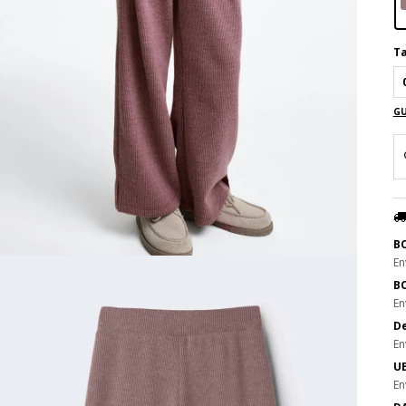
Ta
GU
B
En
B
En
De
En
UE
En