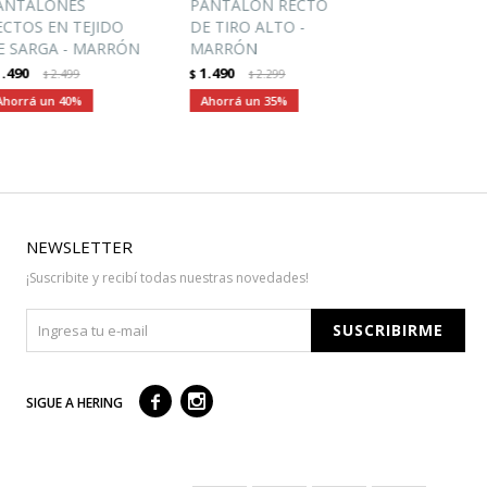
ANTALONES
PANTALÓN RECTO
ECTOS EN TEJIDO
DE TIRO ALTO -
E SARGA - MARRÓN
MARRÓN
1.490
1.490
2.499
$
2.299
$
$
40
35
NEWSLETTER
¡Suscribite y recibí todas nuestras novedades!
SUSCRIBIRME



SIGUE A HERING