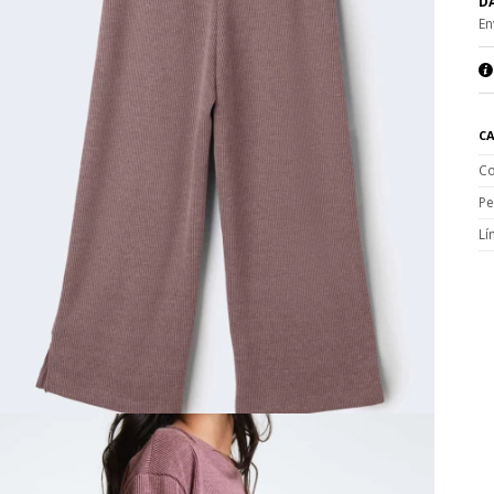
DA
En
CA
Co
Pe
Lí