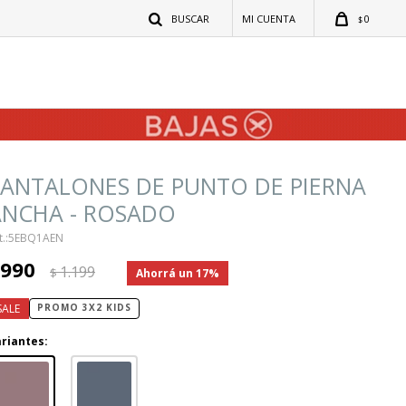
0
$
PANTALONES DE PUNTO DE PIERNA
ANCHA - ROSADO
5EBQ1AEN
990
1.199
$
17
PROMO 3X2 KIDS
riantes: