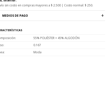
C Interior:
vío sin costo en compras mayores a $ 2.500 | Costo normal: $ 250.
MEDIOS DE PAGO
RACTERÍSTICAS
mposición
55% POLIÉSTER + 45% ALGODÓN
so
0.167
nea
Moda