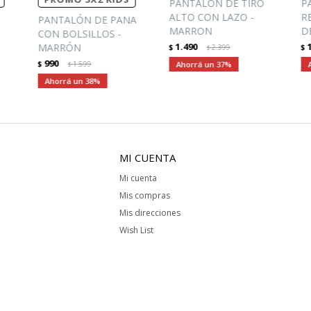
PANTALÓN DE TIRO
P
ALTO CON LAZO -
R
PANTALÓN DE PANA
MARRON
D
CON BOLSILLOS -
1.490
MARRÓN
$
2.399
$
$
990
$
1.599
37
$
38
MI CUENTA
Mi cuenta
Mis compras
Mis direcciones
Wish List