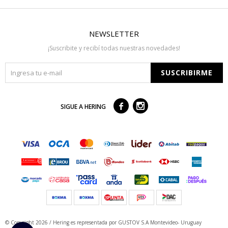
NEWSLETTER
¡Suscribite y recibí todas nuestras novedades!
SUSCRIBIRME



SIGUE A HERING
© Copyright 2026 / Hering
es representada por GUSTOV S.A Montevideo- Uruguay