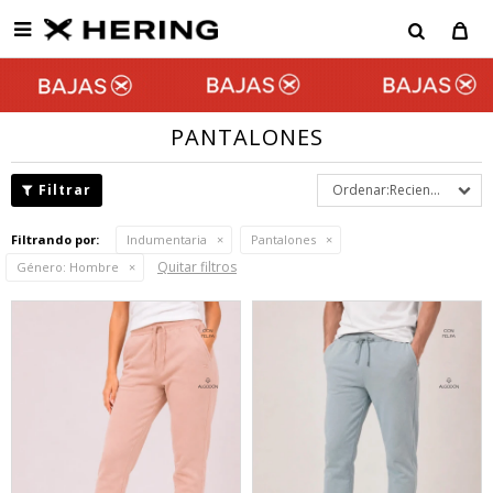

PANTALONES
Recientes
Filtrando por:
Indumentaria
Pantalones
Quitar filtros
Género:
Hombre