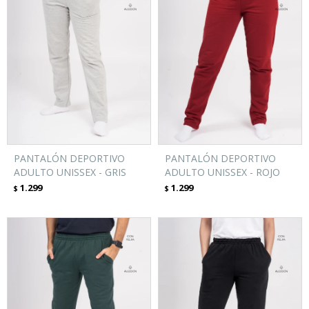
PANTALÓN DEPORTIVO
PANTALÓN DEPORTIVO
ADULTO UNISSEX - GRIS
ADULTO UNISSEX - ROJO
1.299
1.299
$
$