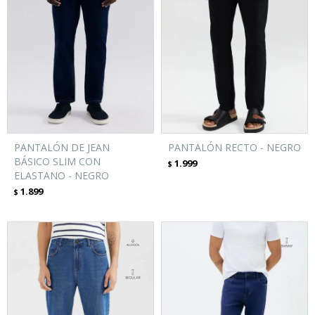
PANTALÓN DE JEAN
PANTALÓN RECTO - NEGRO
BÁSICO SLIM CON
1.999
$
ELASTANO - NEGRO
1.899
$