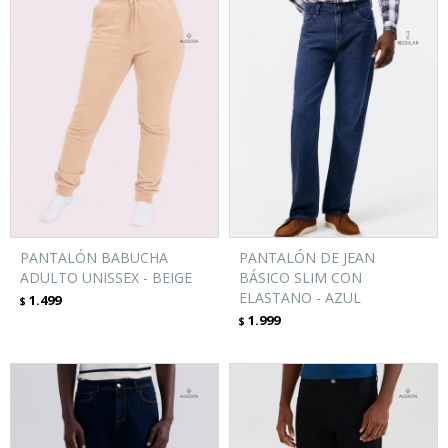
PANTALÓN BABUCHA
PANTALÓN DE JEAN
ADULTO UNISSEX - BEIGE
BÁSICO SLIM CON
ELASTANO - AZUL
1.499
$
1.999
$