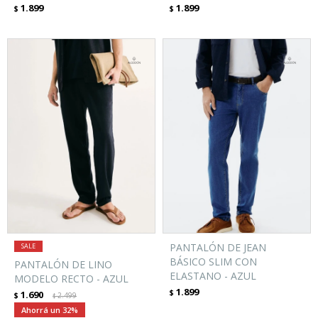
1.899
1.899
$
$
PANTALÓN DE JEAN
BÁSICO SLIM CON
PANTALÓN DE LINO
ELASTANO - AZUL
MODELO RECTO - AZUL
1.899
$
1.690
$
2.499
$
32