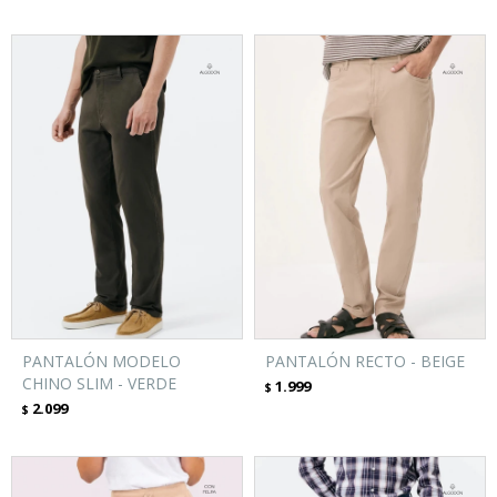
PANTALÓN MODELO
PANTALÓN RECTO - BEIGE
CHINO SLIM - VERDE
1.999
$
2.099
$