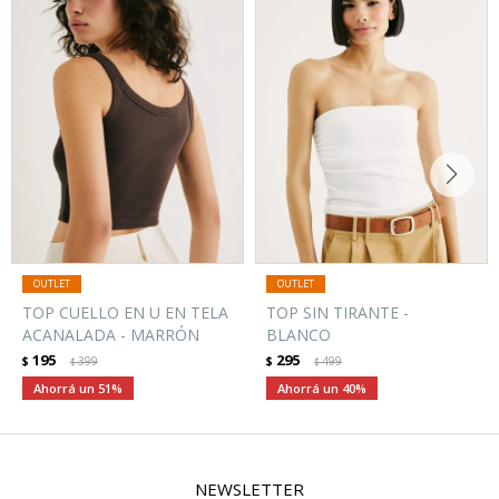
TOP CUELLO EN U EN TELA
TOP SIN TIRANTE -
ACANALADA - MARRÓN
BLANCO
195
295
$
399
$
499
$
$
51
40
NEWSLETTER