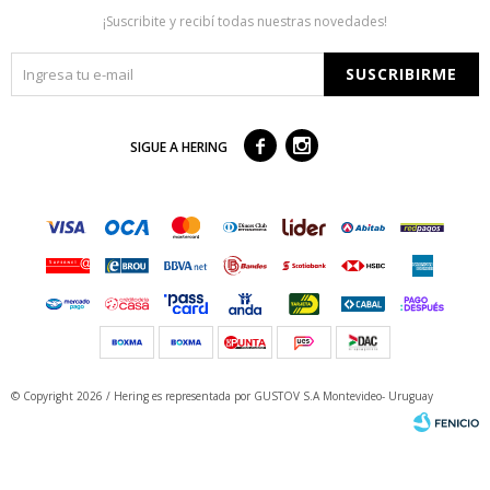
¡Suscribite y recibí todas nuestras novedades!
SUSCRIBIRME



SIGUE A HERING
© Copyright 2026 / Hering
es representada por GUSTOV S.A Montevideo- Uruguay