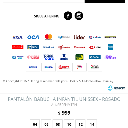



SIGUE A HERING
© Copyright 2026 / Hering
es representada por GUSTOV S.A Montevideo- Uruguay
PANTALÓN BABUCHA INFANTIL UNISSEX - ROSADO
E50FHMTEN
999
$
04
06
08
10
12
14
Fenicio