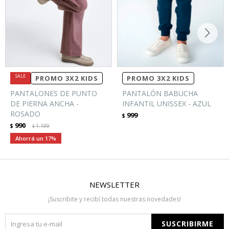
PROMO 3X2 KIDS
PROMO 3X2 KIDS
PANTALONES DE PUNTO
PANTALÓN BABUCHA
DE PIERNA ANCHA -
INFANTIL UNISSEX - AZUL
ROSADO
999
$
990
$
1.199
$
17
NEWSLETTER
¡Suscribite y recibí todas nuestras novedades!
SUSCRIBIRME