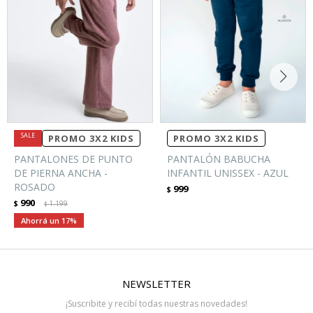
PROMO 3X2 KIDS
PROMO 3X2 KIDS
PANTALONES DE PUNTO
PANTALÓN BABUCHA
DE PIERNA ANCHA -
INFANTIL UNISSEX - AZUL
ROSADO
999
$
990
$
1.199
$
17
NEWSLETTER
¡Suscribite y recibí todas nuestras novedades!