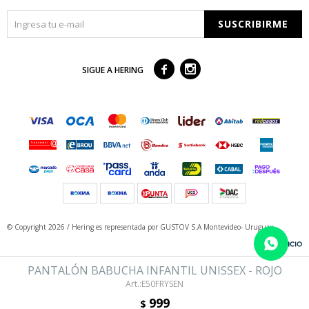
SUSCRIBIRME



SIGUE A HERING
© Copyright 2026 / Hering
es representada por GUSTOV S.A Montevideo- Uruguay
PANTALÓN BABUCHA INFANTIL UNISSEX - ROJO
E50FRYSEN
999
$