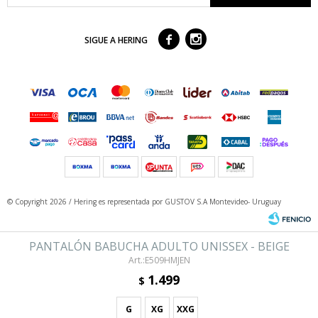



SIGUE A HERING
© Copyright 2026 / Hering
es representada por GUSTOV S.A Montevideo- Uruguay
PANTALÓN BABUCHA ADULTO UNISSEX - BEIGE
E509HMJEN
1.499
$
G
XG
XXG
Fenicio