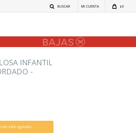
0
$
OSA INFANTIL
ORDADO -
tículo está agotado.