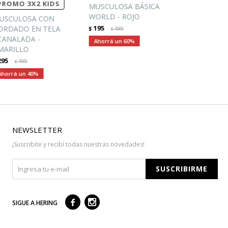
PROMO 3X2 KIDS
MUSCULOSA BÁSICA
WORLD - ROJO
USCULOSA CON
195
ORDADO EN TELA
$
499
$
CANALADA -
60
MARILLO
295
499
$
40
NEWSLETTER
¡Suscribite y recibí todas nuestras novedades!
SUSCRIBIRME



SIGUE A HERING