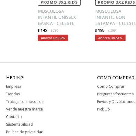
PROMO 3X2 KIDS
PROMO 3X2 KIDS
MUSCULOSA
MUSCULOSA
INFANTIL UNISSEX
INFANTIL CON
BÁSICA - CELESTE
ESTAMPA - CELEST
145
195
$
390
$
399
$
$
62
51
HERING
COMO COMPRAR
Empresa
Como Comprar
Tiendas
Preguntas frecuentes
Trabaja con nosotros
Envíos y Devoluciones
Vende nuestra marca
Pick Up
Contacto
Sustentabilidad
Política de privacidad