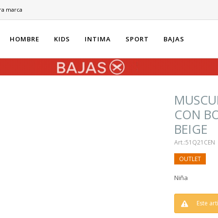
ra marca
HOMBRE
KIDS
INTIMA
SPORT
BAJAS
MUSCUL
CON B
BEIGE
51Q21CEN
Niña
Este ar