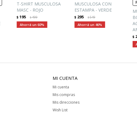
T-SHIRT MUSCULOSA
MUSCULOSA CON
MASC - ROJO
ESTAMPA - VERDE
M
195
295
B
$
499
$
549
$
$
E
A
60
46
A
$
MI CUENTA
Mi cuenta
Mis compras
Mis direcciones
Wish List