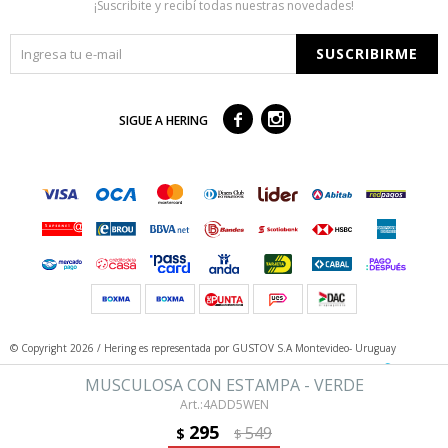
¡Suscribite y recibí todas nuestras novedades!
SUSCRIBIRME



SIGUE A HERING
© Copyright 2026 / Hering
es representada por GUSTOV S.A Montevideo- Uruguay
MUSCULOSA CON ESTAMPA - VERDE
4ADD5WEN
295
549
$
$