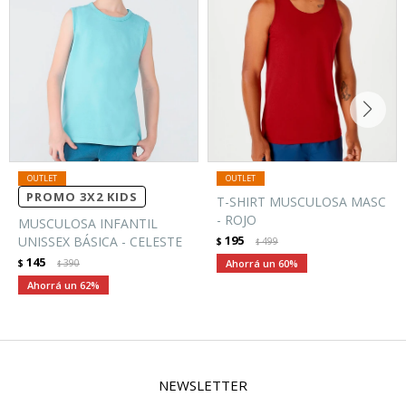
PROMO 3X2 KIDS
T-SHIRT MUSCULOSA MASC
- ROJO
MUSCULOSA INFANTIL
195
UNISSEX BÁSICA - CELESTE
$
499
$
145
$
390
60
$
62
NEWSLETTER