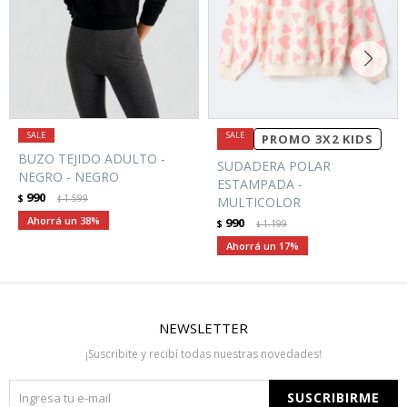
PROMO 3X2 KIDS
BUZO TEJIDO ADULTO -
SUDADERA POLAR
NEGRO - NEGRO
ESTAMPADA -
990
$
1.599
$
MULTICOLOR
38
990
$
1.199
$
17
NEWSLETTER
¡Suscribite y recibí todas nuestras novedades!
SUSCRIBIRME