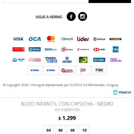



SIGUE A HERING
© Copyright 2026 / Hering
es representada por GUSTOV S.A Montevideo- Uruguay
BUZO INFANTIL CON CAPUCHA - NEGRO
54JWN10SI
1.299
$
04
06
08
10
Fenicio