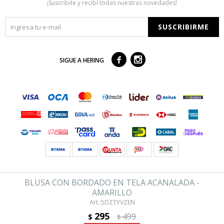
¡Suscribite y recibí todas nuestras novedades!
SUSCRIBIRME



SIGUE A HERING
© Copyright 2026 / Hering
es representada por GUSTOV S.A Montevideo- Uruguay
BLUSA CON BORDADO EN TELA ACANALADA -
AMARILLO
5DZTYVZEN
295
499
$
$