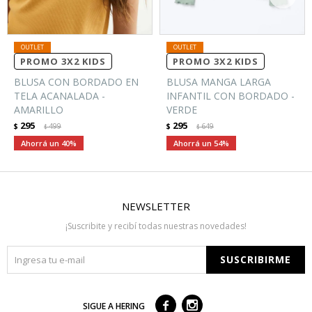
PROMO 3X2 KIDS
PROMO 3X2 KIDS
BLUSA CON BORDADO EN
BLUSA MANGA LARGA
TELA ACANALADA -
INFANTIL CON BORDADO -
AMARILLO
VERDE
295
295
$
499
$
649
$
$
40
54
NEWSLETTER
¡Suscribite y recibí todas nuestras novedades!
SUSCRIBIRME



SIGUE A HERING