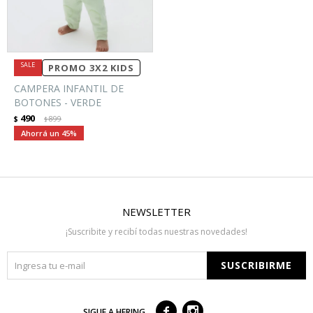
PROMO 3X2 KIDS
CAMPERA INFANTIL DE
BOTONES - VERDE
490
$
899
$
45
NEWSLETTER
¡Suscribite y recibí todas nuestras novedades!
SUSCRIBIRME



SIGUE A HERING