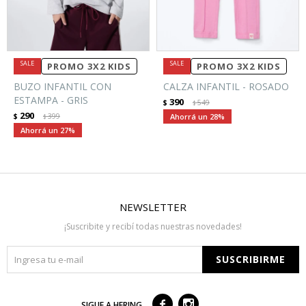
PROMO 3X2 KIDS
PROMO 3X2 KIDS
BUZO INFANTIL CON
CALZA INFANTIL - ROSADO
ESTAMPA - GRIS
390
$
549
$
290
$
399
28
$
27
NEWSLETTER
¡Suscribite y recibí todas nuestras novedades!
SUSCRIBIRME



SIGUE A HERING