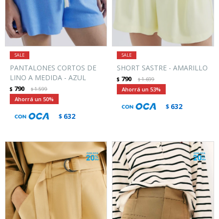
PANTALONES CORTOS DE
SHORT SASTRE - AMARILLO
LINO A MEDIDA - AZUL
790
$
1.699
$
790
$
1.599
53
$
50
632
$
632
$