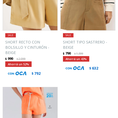
SHORT RECTO CON
SHORT TIPO SASTRERO -
BOLSILLO Y CINTURÓN -
BEIGE
BEIGE
790
$
1.399
$
990
$
2.099
43
$
52
632
$
792
$