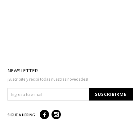
NEWSLETTER
¡Suscribite y recibí todas nuestras novedades!
SUSCRIBIRME



SIGUE A HERING