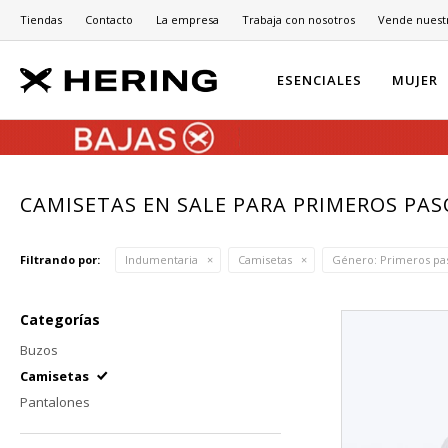
Tiendas
Contacto
La empresa
Trabaja con nosotros
Vende nuest
ESENCIALES
MUJER
CAMISETAS EN SALE PARA PRIMEROS PAS
Filtrando por:
Indumentaria
Camisetas
Género:
Primeros pa
Categorías
Buzos
Camisetas
Pantalones