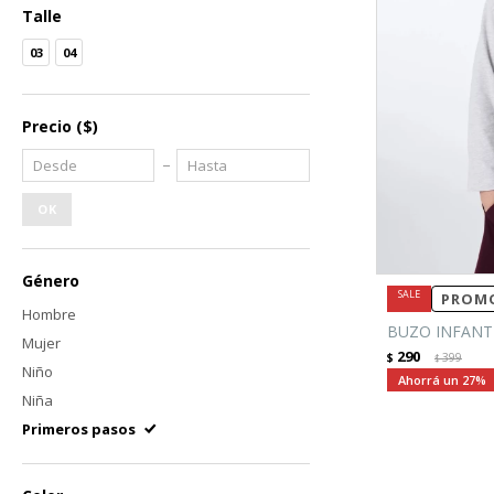
Talle
03
04
Precio
($)
OK
Género
PROMO
Hombre
BUZO INFANTI
Mujer
290
$
399
$
Niño
27
Niña
Primeros pasos