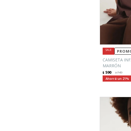
PROMO
CAMISETA INF
MARRÓN
590
$
749
$
21