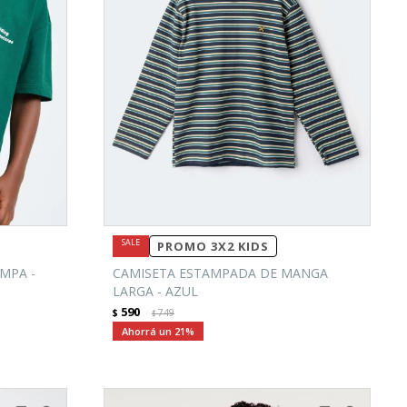
PROMO 3X2 KIDS
MPA -
CAMISETA ESTAMPADA DE MANGA
LARGA - AZUL
590
$
749
$
21