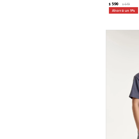
590
$
649
$
9