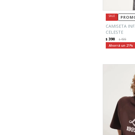
PROMO
CAMISETA INF
CELESTE
390
$
499
$
21