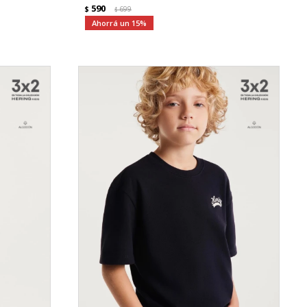
590
$
699
$
15