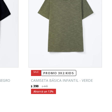
PROMO 3X2 KIDS
 NEGRO
CAMISETA BÁSICA INFANTIL - VERDE
390
$
449
$
13