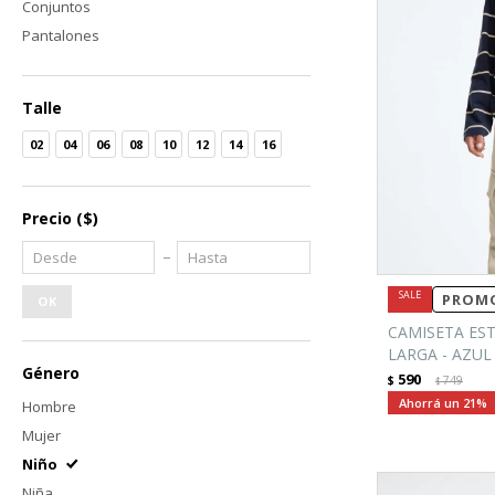
Conjuntos
Pantalones
Talle
02
04
06
08
10
12
14
16
Precio
($)
PROMO
OK
CAMISETA ES
LARGA - AZUL
Género
590
$
749
$
21
Hombre
Mujer
Niño
Niña