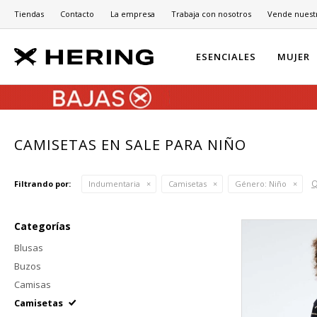
Tiendas
Contacto
La empresa
Trabaja con nosotros
Vende nuest
ESENCIALES
MUJER
CAMISETAS EN SALE PARA NIÑO
Q
Filtrando por:
Indumentaria
Camisetas
Género:
Niño
Categorías
Blusas
Buzos
Camisas
Camisetas