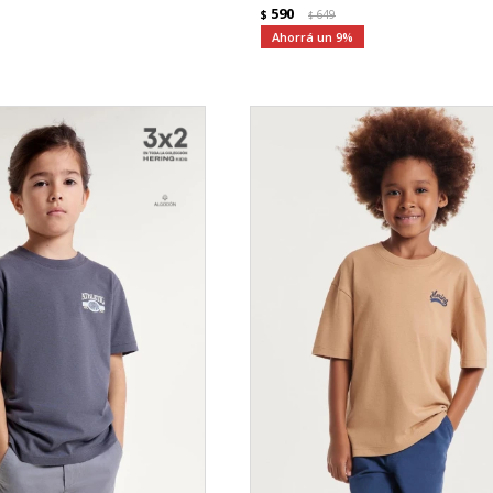
590
$
649
$
9