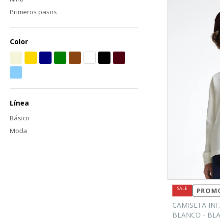
Primeros pasos
Color
Línea
Básico
Moda
PROMO
CAMISETA INF
BLANCO - BL