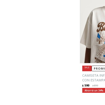
PROMO
CAMISETA IN
CON ESTAMPAS
590
$
899
$
34