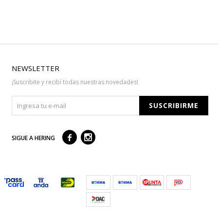
NEWSLETTER
¡Suscribite y recibí todas nuestras novedades!
SUSCRIBIRME



SIGUE A HERING