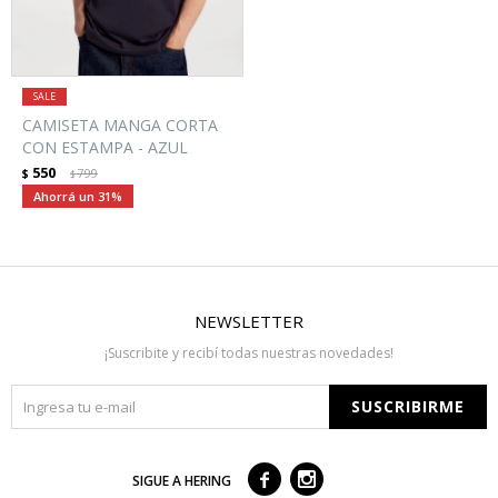
CAMISETA MANGA CORTA
CON ESTAMPA - AZUL
550
$
799
$
31
NEWSLETTER
¡Suscribite y recibí todas nuestras novedades!
SUSCRIBIRME



SIGUE A HERING