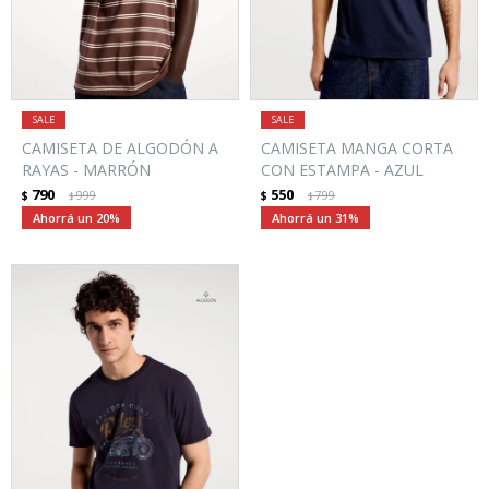
CAMISETA DE ALGODÓN A
CAMISETA MANGA CORTA
RAYAS - MARRÓN
CON ESTAMPA - AZUL
790
550
$
999
$
799
$
$
20
31