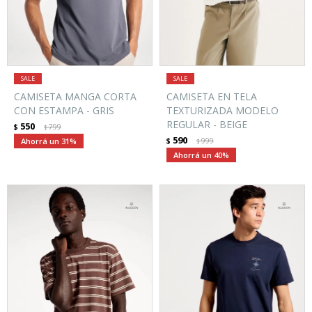
CAMISETA MANGA CORTA
CAMISETA EN TELA
CON ESTAMPA - GRIS
TEXTURIZADA MODELO
REGULAR - BEIGE
550
$
799
$
590
31
$
999
$
40