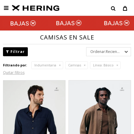

CAMISAS EN SALE
Recientes
Filtrando por:
Indumentaria
Camisas
Línea:
Básico
Quitar filtros