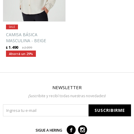
CAMISA BÁSICA
MASCULINA - BEIGE
1.490
$
2.099
$
29
NEWSLETTER
¡Suscribite y recibí todas nuestras novedades!
SUSCRIBIRME



SIGUE A HERING