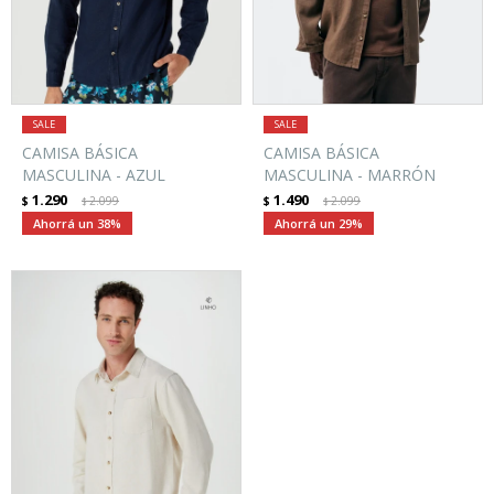
CAMISA BÁSICA
CAMISA BÁSICA
MASCULINA - AZUL
MASCULINA - MARRÓN
1.290
1.490
$
2.099
$
2.099
$
$
38
29