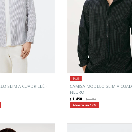
O SLIM A CUADRILLÉ -
CAMISA MODELO SLIM A CUADR
NEGRO
1.490
$
1.699
$
12