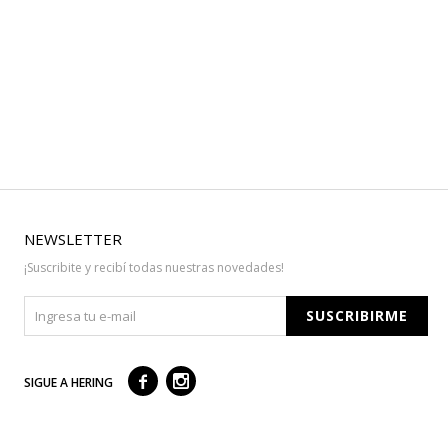
NEWSLETTER
¡Suscribite y recibí todas nuestras novedades!
SUSCRIBIRME



SIGUE A HERING