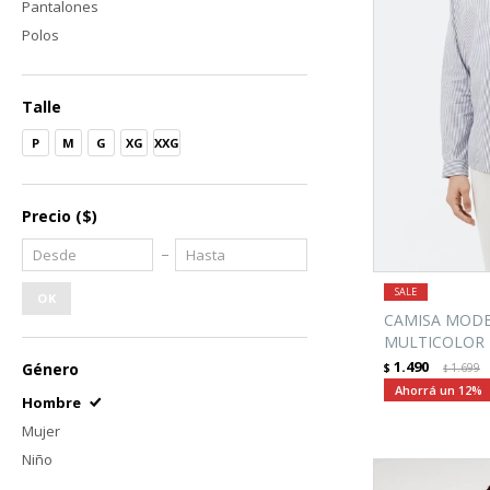
Pantalones
Polos
Talle
P
M
G
XG
XXG
Precio
($)
OK
CAMISA MODEL
MULTICOLOR
1.490
Género
$
1.699
$
12
Hombre
Mujer
Niño