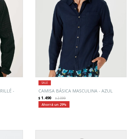
ILLÉ -
CAMISA BÁSICA MASCULINA - AZUL
1.490
$
2.099
$
29