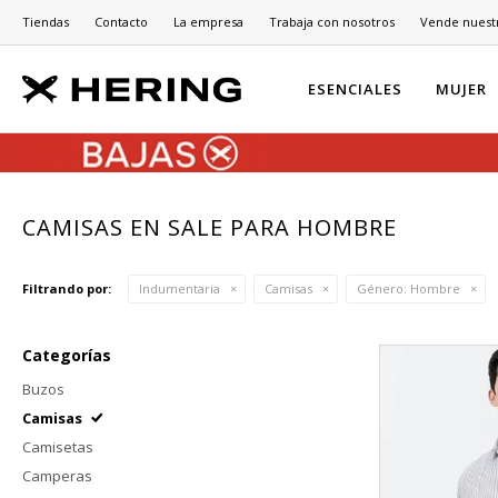
Tiendas
Contacto
La empresa
Trabaja con nosotros
Vende nuest
ESENCIALES
MUJER
CAMISAS EN SALE PARA HOMBRE
Filtrando por:
Indumentaria
Camisas
Género:
Hombre
Categorías
Buzos
Camisas
Camisetas
Camperas