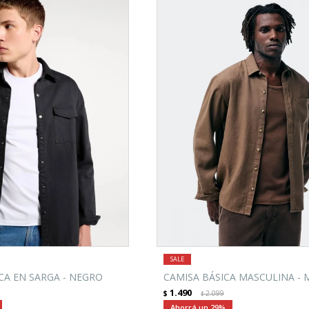
CA EN SARGA - NEGRO
CAMISA BÁSICA MASCULINA -
1.490
$
2.099
$
29