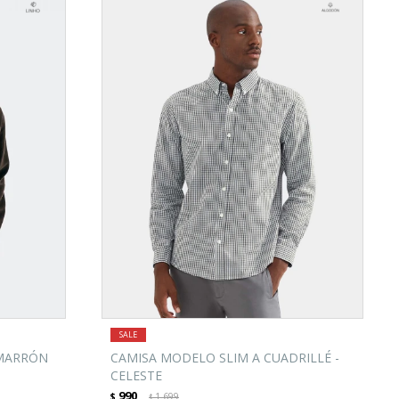
 MARRÓN
CAMISA MODELO SLIM A CUADRILLÉ -
CELESTE
990
$
1.699
$