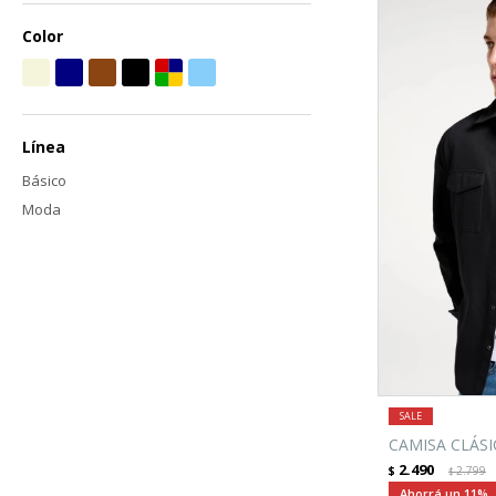
Color
Línea
Básico
Moda
CAMISA CLÁSI
2.490
$
2.799
$
11