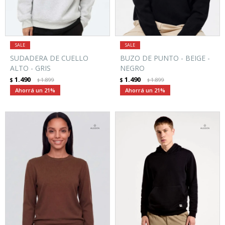
SUDADERA DE CUELLO
BUZO DE PUNTO - BEIGE -
ALTO - GRIS
NEGRO
1.490
1.490
$
1.899
$
1.899
$
$
21
21