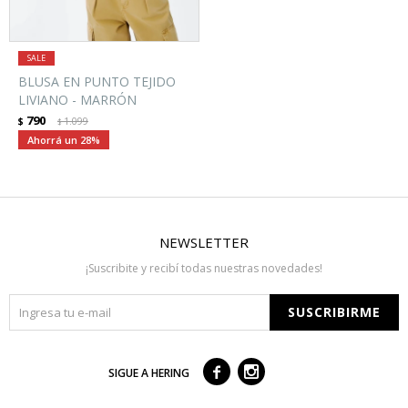
BLUSA EN PUNTO TEJIDO
LIVIANO - MARRÓN
790
$
1.099
$
28
NEWSLETTER
¡Suscribite y recibí todas nuestras novedades!
SUSCRIBIRME



SIGUE A HERING