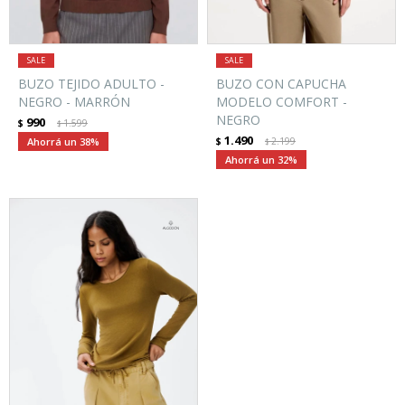
BUZO TEJIDO ADULTO -
BUZO CON CAPUCHA
NEGRO - MARRÓN
MODELO COMFORT -
NEGRO
990
$
1.599
$
1.490
38
$
2.199
$
32