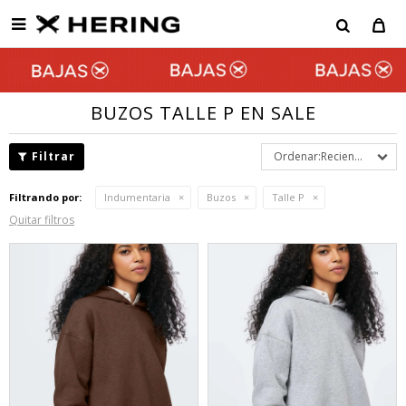

BUZOS TALLE P EN SALE
Recientes
Filtrando por:
Indumentaria
Buzos
Talle P
Quitar filtros