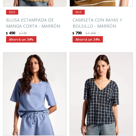
BLUSA ESTAMPADA DE
CAMISETA CON RAYAS Y
MANGA CORTA - MARRÓN
BOLSILLO - MARRÓN
490
790
$
749
$
1.199
$
$
34
34