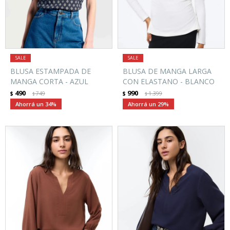
BLUSA ESTAMPADA DE
BLUSA DE MANGA LARGA
MANGA CORTA - AZUL
CON ELASTANO - BLANCO
490
990
$
749
$
1.399
$
$
34
29