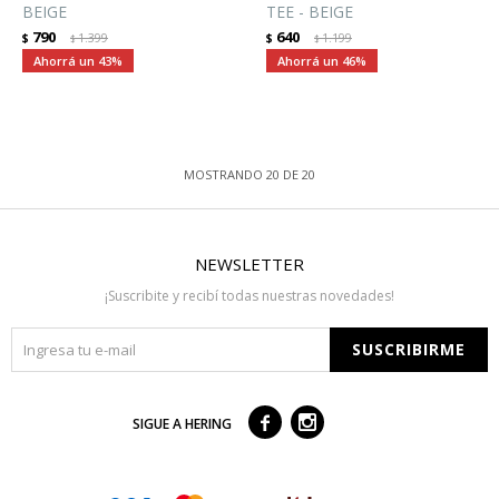
BEIGE
TEE - BEIGE
790
640
$
1.399
$
1.199
$
$
43
46
MOSTRANDO
20
DE
20
NEWSLETTER
¡Suscribite y recibí todas nuestras novedades!
SUSCRIBIRME



SIGUE A HERING