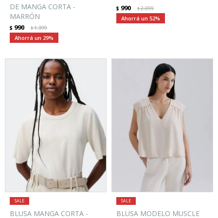
DE MANGA CORTA -
990
$
2.099
$
MARRÓN
52
990
$
1.399
$
29
BLUSA MANGA CORTA -
BLUSA MODELO MUSCLE