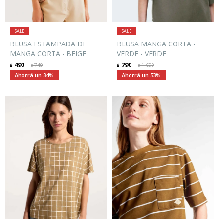
BLUSA ESTAMPADA DE
BLUSA MANGA CORTA -
MANGA CORTA - BEIGE
VERDE - VERDE
490
790
$
749
$
1.699
$
$
34
53