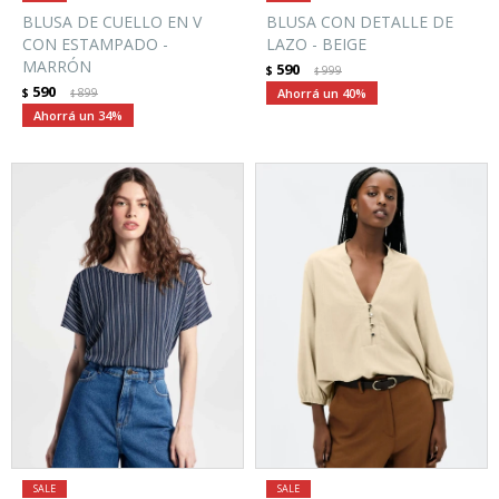
BLUSA DE CUELLO EN V
BLUSA CON DETALLE DE
CON ESTAMPADO -
LAZO - BEIGE
MARRÓN
590
$
999
$
590
$
899
40
$
34