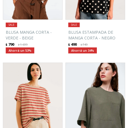
BLUSA MANGA CORTA -
BLUSA ESTAMPADA DE
VERDE - BEIGE
MANGA CORTA - NEGRO
790
490
$
1.699
$
749
$
$
53
34