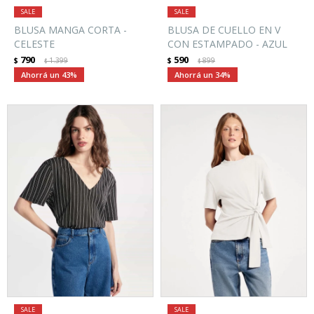
BLUSA MANGA CORTA -
BLUSA DE CUELLO EN V
CELESTE
CON ESTAMPADO - AZUL
790
590
$
1.399
$
899
$
$
43
34