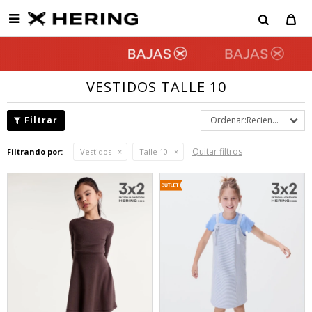

VESTIDOS TALLE 10
Recientes
Quitar filtros
Filtrando por:
Vestidos
Talle 10