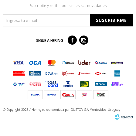
¡Suscribite y recibí todas nuestras novedades!
SUSCRIBIRME



SIGUE A HERING
© Copyright 2026 / Hering
es representada por GUSTOV S.A Montevideo- Uruguay