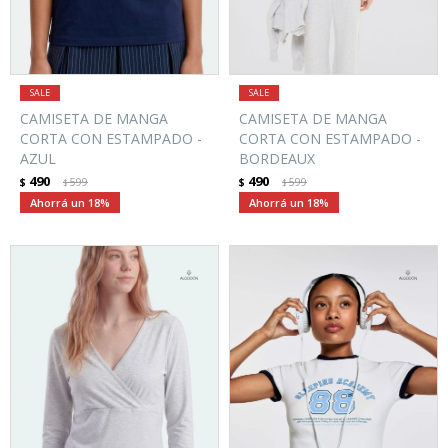
CAMISETA DE MANGA
CAMISETA DE MANGA
CORTA CON ESTAMPADO -
CORTA CON ESTAMPADO -
AZUL
BORDEAUX
490
490
$
599
$
599
$
$
18
18