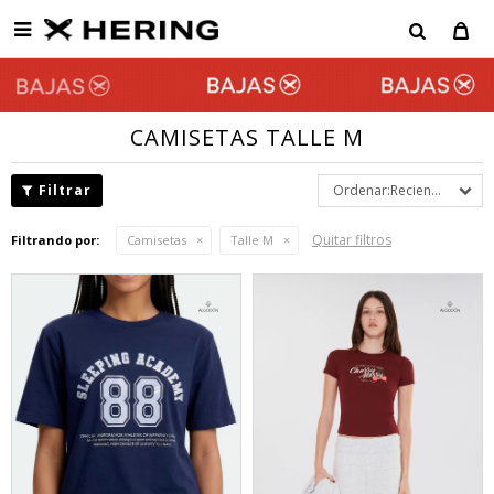

CAMISETAS TALLE M
Recientes
Quitar filtros
Filtrando por:
Camisetas
Talle M