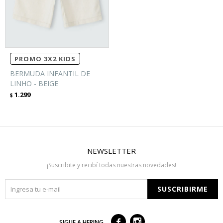
PROMO 3X2 KIDS
BERMUDA INFANTIL DE
LINHO - BEIGE
1.299
$
NEWSLETTER
¡Suscribite y recibí todas nuestras novedades!
SUSCRIBIRME



SIGUE A HERING