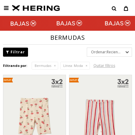

BERMUDAS
Recientes
Quitar filtros
Filtrando por:
Bermudas
Línea:
Moda