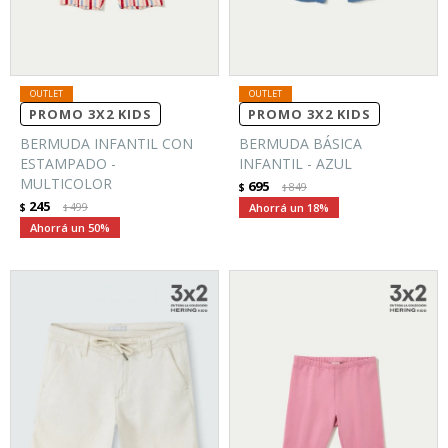
PROMO 3X2 KIDS
PROMO 3X2 KIDS
BERMUDA INFANTIL CON
BERMUDA BÁSICA
ESTAMPADO -
INFANTIL - AZUL
MULTICOLOR
695
$
849
$
245
$
499
18
$
50