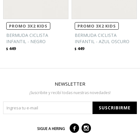
PROMO 3X2 KIDS
PROMO 3X2 KIDS
BERMUDA CICLISTA
BERMUDA CICLISTA
INFANTIL - NEGRO
INFANTIL - AZUL OSCURO
449
449
$
$
NEWSLETTER
¡Suscribite y recibí todas nuestras novedades!
SUSCRIBIRME



SIGUE A HERING