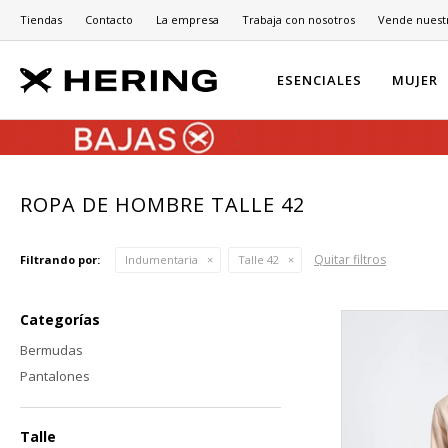
Tiendas
Contacto
La empresa
Trabaja con nosotros
Vende nuest
ESENCIALES
MUJER
ROPA DE HOMBRE TALLE 42
Quitar filtros
Filtrando por:
Indumentaria
Talle 42
Categorías
Bermudas
Pantalones
Talle