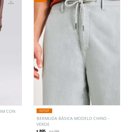
LIM CON
BERMUDA BÁSICA MODELO CHINO -
VERDE
895
$
1.799
$