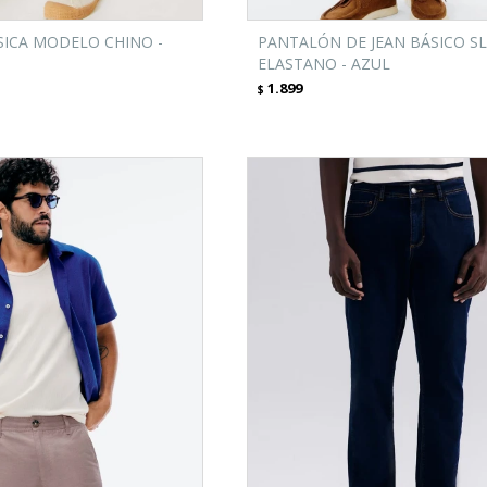
ICA MODELO CHINO -
PANTALÓN DE JEAN BÁSICO S
ELASTANO - AZUL
1.899
$