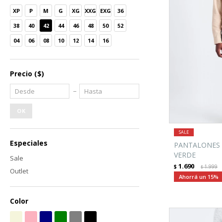
XP
P
M
G
XG
XXG
EXG
36
38
40
42
44
46
48
50
52
04
06
08
10
12
14
16
Precio
($)
OK
Especiales
PANTALONES 
VERDE
Sale
1.690
$
1.999
$
Outlet
15
Color