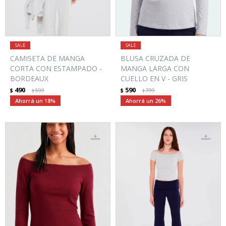
CAMISETA DE MANGA
BLUSA CRUZADA DE
CORTA CON ESTAMPADO -
MANGA LARGA CON
BORDEAUX
CUELLO EN V - GRIS
490
590
$
599
$
799
$
$
18
26