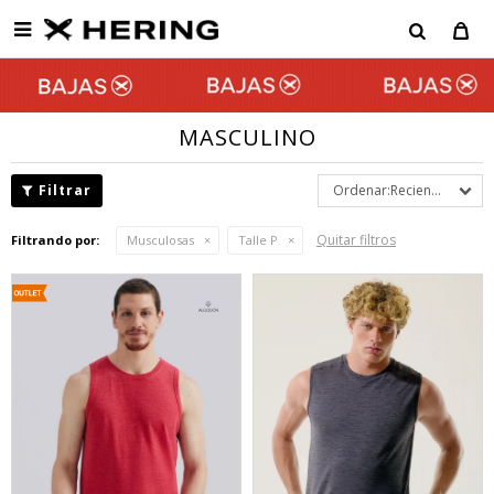

MASCULINO
Recientes
Quitar filtros
Filtrando por:
Musculosas
Talle P