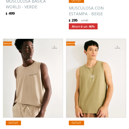
MUSCULOSA BÁSICA
WORLD - VERDE
MUSCULOSA CON
499
ESTAMPA - BEIGE
$
295
$
549
$
46