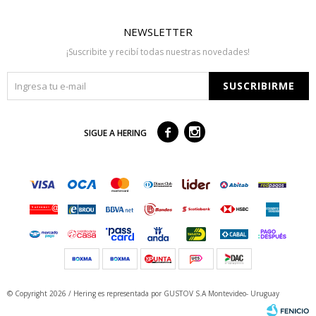
NEWSLETTER
¡Suscribite y recibí todas nuestras novedades!
SUSCRIBIRME



SIGUE A HERING
© Copyright 2026 / Hering
es representada por GUSTOV S.A Montevideo- Uruguay