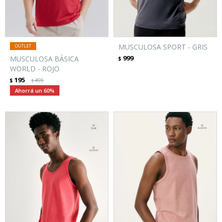
MUSCULOSA SPORT - GRIS
999
MUSCULOSA BÁSICA
$
WORLD - ROJO
195
$
499
$
60