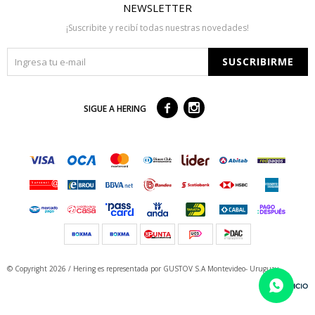
NEWSLETTER
¡Suscribite y recibí todas nuestras novedades!
SUSCRIBIRME



SIGUE A HERING
© Copyright 2026 / Hering
es representada por GUSTOV S.A Montevideo- Uruguay