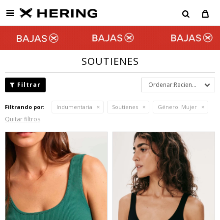

SOUTIENES
Recientes
Filtrando por:
Indumentaria
Soutienes
Género:
Mujer
Quitar filtros