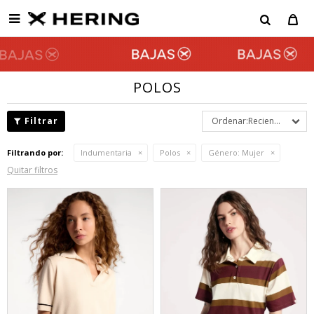

POLOS
Recientes
Filtrando por:
Indumentaria
Polos
Género:
Mujer
Quitar filtros