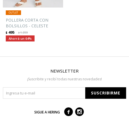
POLLERA CORTA CON
BOLSILLOS - CELESTE
495
$
1.399
$
64
NEWSLETTER
¡Suscribite y recibí todas nuestras novedades!
SUSCRIBIRME



SIGUE A HERING