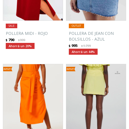
POLLERA MIDI - ROJO
POLLERA DE JEAN CON
BOLSILLOS - AZUL
790
$
999
$
995
20
$
1.799
$
44