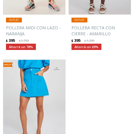
POLLERA MIDI CON LAZO -
POLLERA RECTA CON
NARANJA
CIERRE - AMARILLO
395
395
$
1.799
$
1.299
$
$
78
69