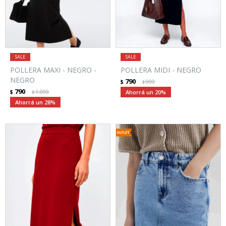
POLLERA MAXI - NEGRO -
POLLERA MIDI - NEGRO
NEGRO
790
$
999
$
790
$
1.099
20
$
28