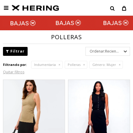

POLLERAS
Recientes
Filtrando por:
Indumentaria
Polleras
Género:
Mujer
Quitar filtros