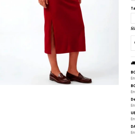
Ta
GU
B
En
B
En
De
En
UE
En
DA
En