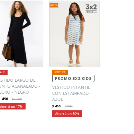
PROMO 3X2 KIDS
ESTIDO LARGO DE
UNTO ACANALADO -
VESTIDO INFANTIL
EGRO - NEGRO
CON ESTAMPADO -
1.490
AZUL
1.799
$
495
17
$
999
$
50