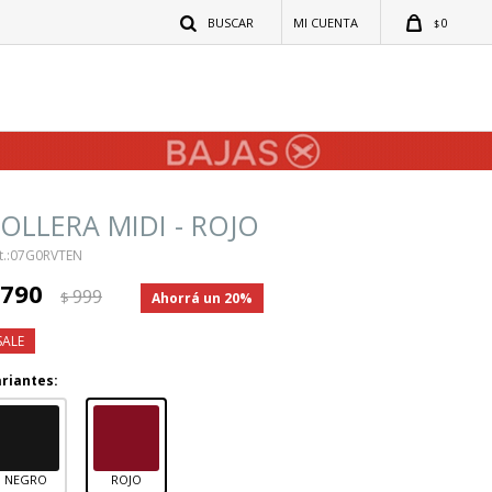
0
$
OLLERA MIDI - ROJO
07G0RVTEN
790
999
$
20
riantes:
NEGRO
ROJO