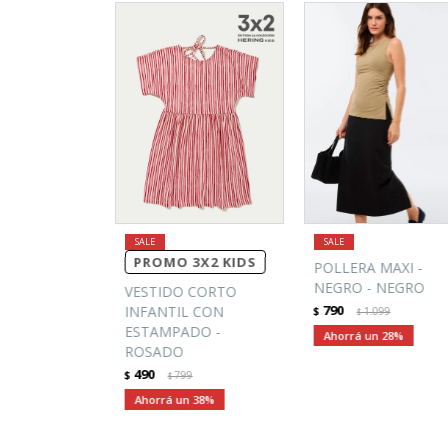
PROMO 3X2 KIDS
POLLERA MAXI -
NEGRO - NEGRO
VESTIDO CORTO
790
INFANTIL CON
$
1.099
$
ESTAMPADO -
28
ROSADO
490
$
799
$
38