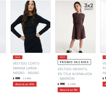
PROMO 3X2 KIDS
VESTIDO CORTO
V
MANGA LARGA -
P
VESTIDO INFANTIL
NEGRO - NEGRO
N
EN TELA ACANALADA
990
- MARRÓN
$
1.699
$
$
990
41
$
1.099
$
9