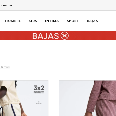
ra marca
HOMBRE
KIDS
INTIMA
SPORT
BAJAS
 filtros