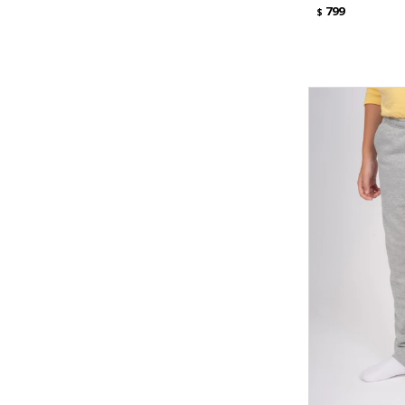
799
$