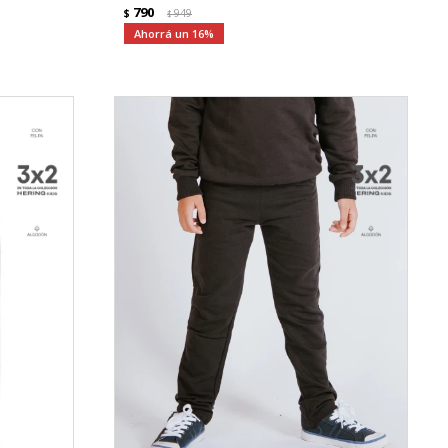
790
$
949
$
16