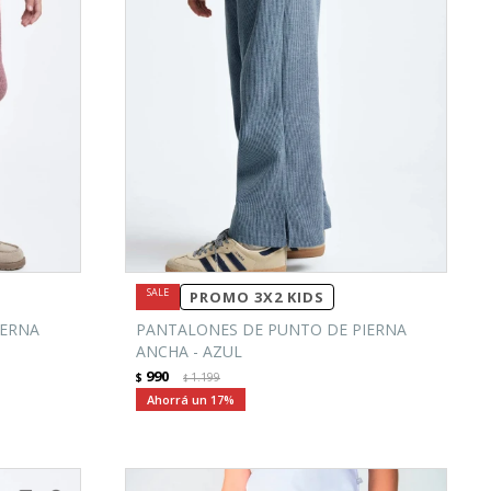
PROMO 3X2 KIDS
IERNA
PANTALONES DE PUNTO DE PIERNA
ANCHA - AZUL
990
$
1.199
$
17