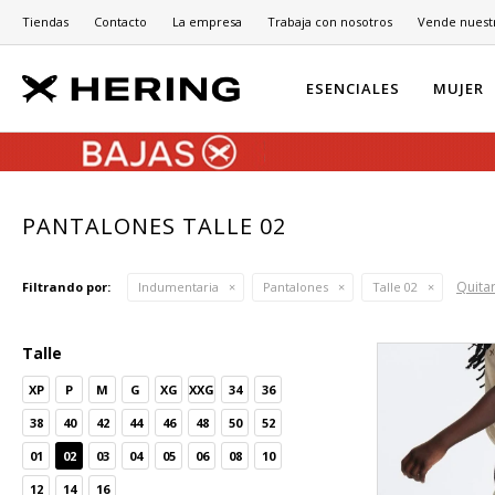
Tiendas
Contacto
La empresa
Trabaja con nosotros
Vende nuest
ESENCIALES
MUJER
PANTALONES TALLE 02
Quitar
Filtrando por:
Indumentaria
Pantalones
Talle 02
Talle
XP
P
M
G
XG
XXG
34
36
38
40
42
44
46
48
50
52
01
02
03
04
05
06
08
10
12
14
16