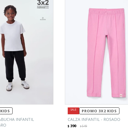
KIDS
PROMO 3X2 KIDS
BUCHA INFANTIL
CALZA INFANTIL - ROSADO
GRO
390
$
549
$