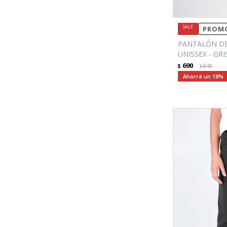
PROMO
PANTALÓN DE
UNISSEX - GRI
690
$
849
$
18