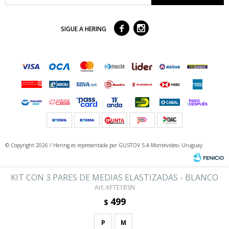



SIGUE A HERING
© Copyright 2026 / Hering
es representada por GUSTOV S.A Montevideo- Uruguay
KIT CON 3 PARES DE MEDIAS ELASTIZADAS - BLANCO
KFTE1BSN
499
$
P
M
Fenicio