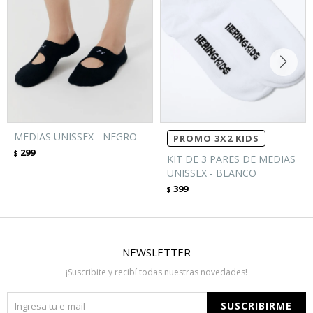
MEDIAS UNISSEX - NEGRO
PROMO 3X2 KIDS
299
$
KIT DE 3 PARES DE MEDIAS
UNISSEX - BLANCO
399
$
NEWSLETTER
¡Suscribite y recibí todas nuestras novedades!
SUSCRIBIRME