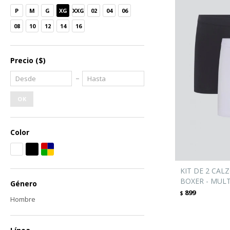
P
M
G
XG
XXG
02
04
06
08
10
12
14
16
Precio
($)
OK
Color
KIT DE 2 CA
BOXER - MUL
Género
899
$
Hombre