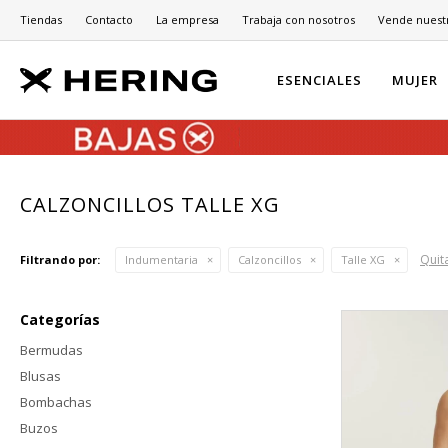
Tiendas
Contacto
La empresa
Trabaja con nosotros
Vende nuest
ESENCIALES
MUJER
CALZONCILLOS TALLE XG
Quita
Filtrando por:
Indumentaria
Calzoncillos
Talle XG
Categorías
Bermudas
Blusas
Bombachas
Buzos