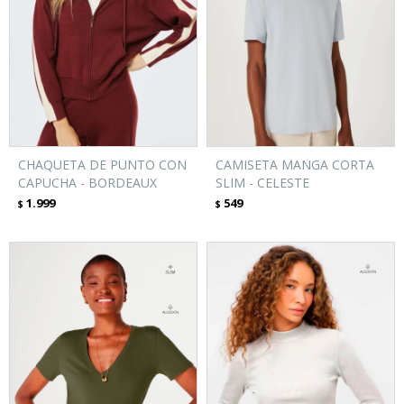
CHAQUETA DE PUNTO CON
CAMISETA MANGA CORTA
CAPUCHA - BORDEAUX
SLIM - CELESTE
1.999
549
$
$