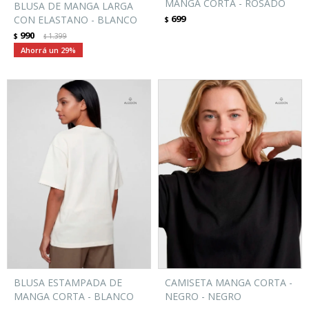
MANGA CORTA - ROSADO
BLUSA DE MANGA LARGA
699
CON ELASTANO - BLANCO
$
990
$
1.399
$
29
BLUSA ESTAMPADA DE
CAMISETA MANGA CORTA -
MANGA CORTA - BLANCO
NEGRO - NEGRO