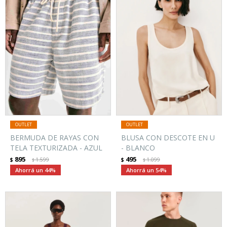
BERMUDA DE RAYAS CON
BLUSA CON DESCOTE EN U
TELA TEXTURIZADA - AZUL
- BLANCO
895
495
$
1.599
$
1.099
$
$
44
54