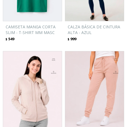
CAMISETA MANGA CORTA
CALZA BÁSICA DE CINTURA
SLIM - T-SHIRT MM MASC
ALTA - AZUL
549
999
$
$