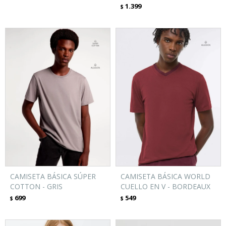
1.399
$
CAMISETA BÁSICA SÚPER
CAMISETA BÁSICA WORLD
COTTON - GRIS
CUELLO EN V - BORDEAUX
699
549
$
$