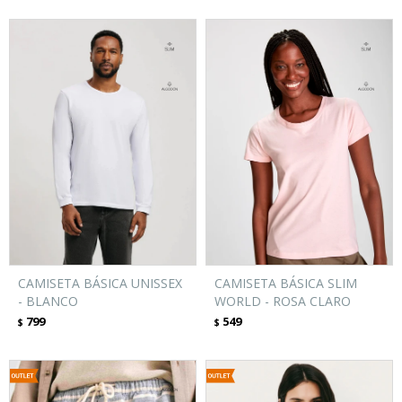
CAMISETA BÁSICA UNISSEX
CAMISETA BÁSICA SLIM
- BLANCO
WORLD - ROSA CLARO
799
549
$
$