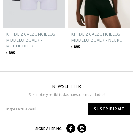
KIT DE 2 CALZONCILLOS
KIT DE 2 CALZONCILLOS
MODELO BOXER -
MODELO BOXER - NEGRO
MULTICOLOR
899
$
899
$
NEWSLETTER
¡Suscribite y recibí todas nuestras novedades!
SUSCRIBIRME



SIGUE A HERING