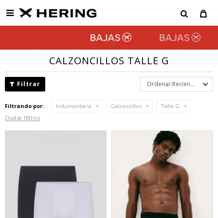

CALZONCILLOS TALLE G
Recientes
Filtrando por:
Indumentaria
Calzoncillos
Talle G
Quitar filtros