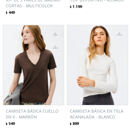
CORTAS - MULTICOLOR
1.199
$
449
$
CAMISETA BÁSICA CUELLO
CAMISETA BÁSICA EN TELA
EN V - MARRÓN
ACANALADA - BLANCO
549
899
$
$