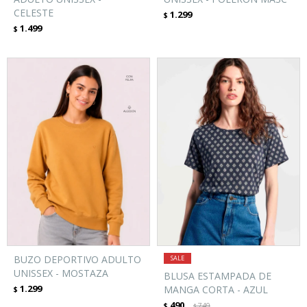
CELESTE
1.299
$
1.499
$
BUZO DEPORTIVO ADULTO
UNISSEX - MOSTAZA
BLUSA ESTAMPADA DE
1.299
MANGA CORTA - AZUL
$
490
$
749
$