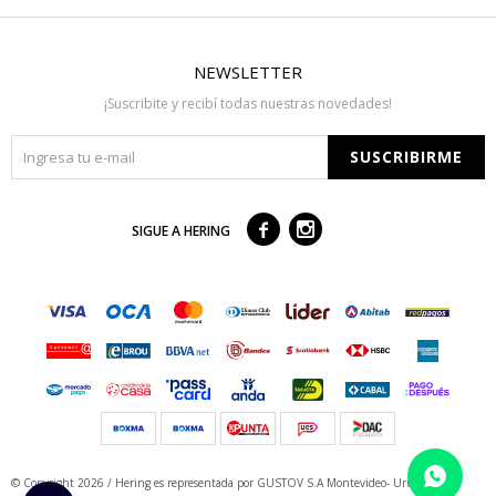
NEWSLETTER
¡Suscribite y recibí todas nuestras novedades!
SUSCRIBIRME



SIGUE A HERING
© Copyright 2026 / Hering
es representada por GUSTOV S.A Montevideo- Uruguay