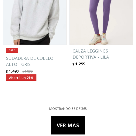
CALZA LEGGINGS
DEPORTIVA - LILA
SUDADERA DE CUELLO
1.299
ALTO - GRIS
$
1.490
$
1.899
$
21
MOSTRANDO
36
DE
368
VER MÁS