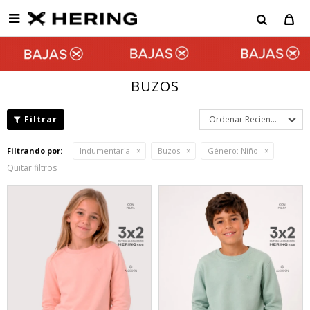

BUZOS
Recientes
Filtrando por:
Indumentaria
Buzos
Género:
Niño
Quitar filtros