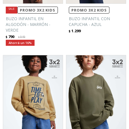
PROMO 3X2 KIDS
PROMO 3X2 KIDS
BUZO INFANTIL EN
BUZO INFANTIL CON
ALGODÓN - MARRÓN -
CAPUCHA - AZUL
VERDE
1.299
$
790
$
949
$
16