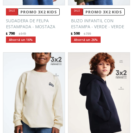
PROMO 3X2 KIDS
PROMO 3X2 KIDS
SUDADERA DE FELPA
BUZO INFANTIL CON
ESTAMPADA - MOSTAZA
ESTAMPA - VERDE - VERDE
790
590
$
949
$
799
$
$
16
26