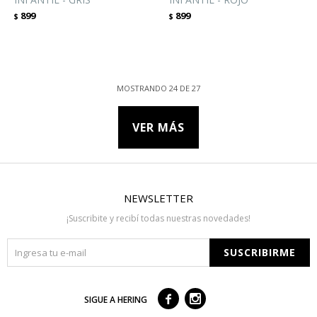
899
899
$
$
MOSTRANDO
24
DE
27
VER MÁS
NEWSLETTER
¡Suscribite y recibí todas nuestras novedades!
SUSCRIBIRME



SIGUE A HERING