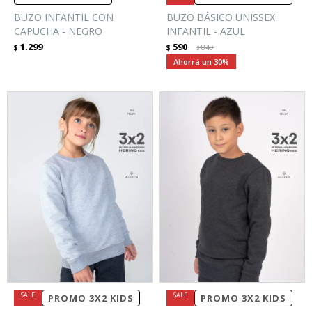
BUZO INFANTIL CON
BUZO BÁSICO UNISSEX
CAPUCHA - NEGRO
INFANTIL - AZUL
1.299
590
$
$
849
$
30
PROMO 3X2 KIDS
PROMO 3X2 KIDS