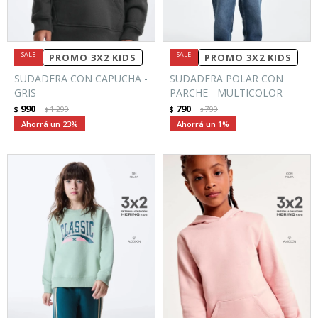
PROMO 3X2 KIDS
PROMO 3X2 KIDS
SUDADERA CON CAPUCHA -
SUDADERA POLAR CON
GRIS
PARCHE - MULTICOLOR
990
790
$
1.299
$
799
$
$
23
1