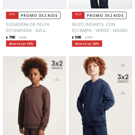
PROMO 3X2 KIDS
PROMO 3X2 KIDS
SUDADERA DE FELPA
BUZO INFANTIL CON
ESTAMPADA - AZUL
ESTAMPA - VERDE - NEGRO
790
590
$
949
$
799
$
$
16
26