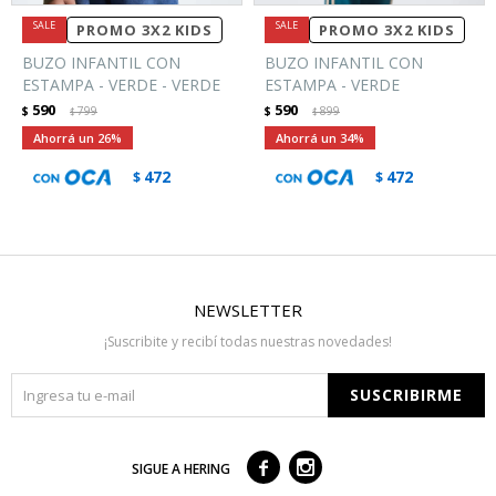
PROMO 3X2 KIDS
PROMO 3X2 KIDS
BUZO INFANTIL CON
BUZO INFANTIL CON
ESTAMPA - VERDE - VERDE
ESTAMPA - VERDE
590
590
$
799
$
899
$
$
26
34
472
472
$
$
NEWSLETTER
¡Suscribite y recibí todas nuestras novedades!
SUSCRIBIRME



SIGUE A HERING