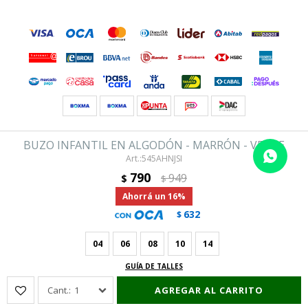
© Copyright 2026 / Hering
es representada por GUSTOV S.A Montevideo- Uruguay
BUZO INFANTIL EN ALGODÓN - MARRÓN - VERDE
545AHNJSI
790
949
$
$
16
632
$
04
06
08
10
14
Fenicio
GUÍA DE TALLES
1
AGREGAR AL CARRITO