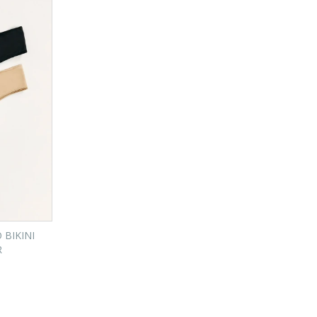
 BIKINI
R