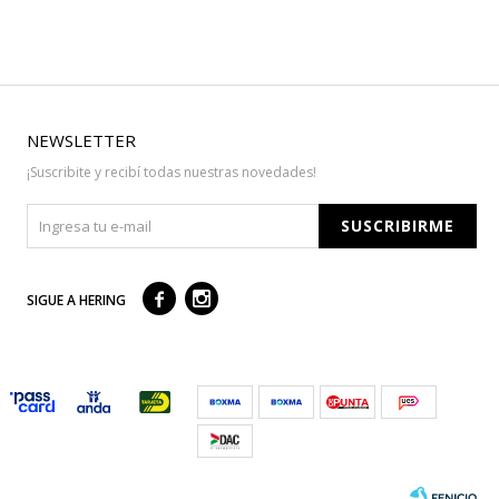
NEWSLETTER
¡Suscribite y recibí todas nuestras novedades!
SUSCRIBIRME



SIGUE A HERING