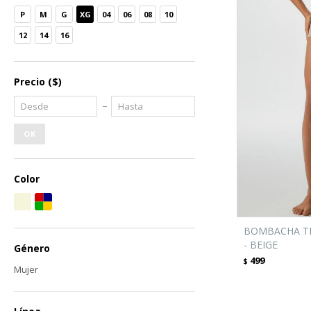
P
M
G
XG
04
06
08
10
12
14
16
Precio
($)
OK
Color
BOMBACHA TI
- BEIGE
Género
499
$
Mujer