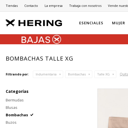
Tiendas
Contacto
La empresa
Trabaja con nosotros
Vende nuest
ESENCIALES
MUJER
BOMBACHAS TALLE XG
Quita
Filtrando por:
Indumentaria
Bombachas
Talle XG
Categorías
Bermudas
Blusas
Bombachas
Buzos