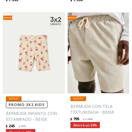
$
$
PROMO 3X2 KIDS
BERMUDA CON TELA
TEXTURIZADA - BEIGE
BERMUDA INFANTIL CON
795
ESTAMPADO - BEIGE
$
1.699
$
53
245
$
499
$