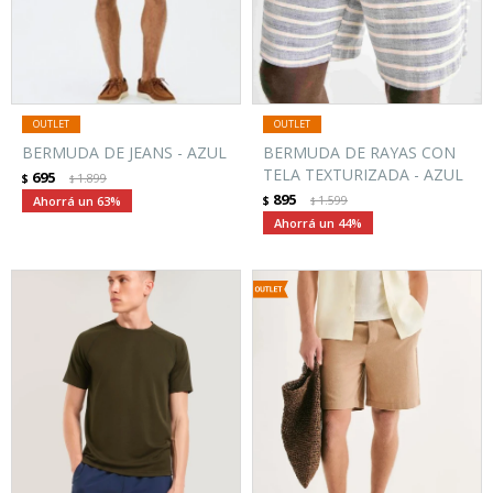
BERMUDA DE JEANS - AZUL
BERMUDA DE RAYAS CON
TELA TEXTURIZADA - AZUL
695
$
1.899
$
895
63
$
1.599
$
44