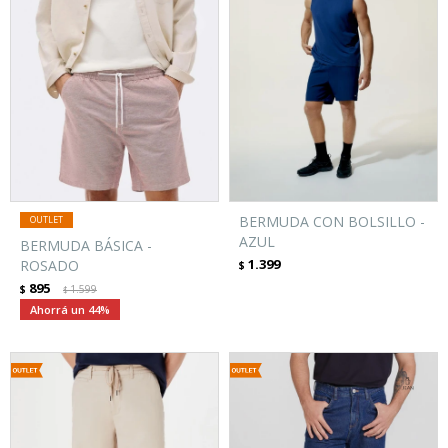
BERMUDA CON BOLSILLO -
AZUL
BERMUDA BÁSICA -
1.399
ROSADO
$
895
$
1.599
$
44