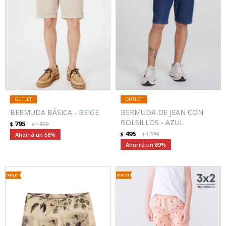
BERMUDA BÁSICA - BEIGE
BERMUDA DE JEAN CON
BOLSILLOS - AZUL
795
$
1.899
$
495
58
$
1.599
$
69