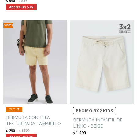
395
$
849
$
53
PROMO 3X2 KIDS
BERMUDA CON TELA
BERMUDA INFANTIL DE
TEXTURIZADA - AMARILLO
LINHO - BEIGE
795
$
1.599
$
1.299
$
50