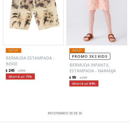
PROMO 3X2 KIDS
BERMUDA ESTAMPADA -
BEIGE
BERMUDA INFANTIL
245
ESTAMPADA - NARANJA
$
999
$
75
95
$
599
$
84
MOSTRANDO
30
DE
30