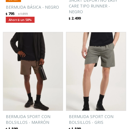
SHORT DEPORTIVO EASY
CARE TIPO RUNNER -
BERMUDA BÁSICA - NEGRO
NEGRO
795
$
1.899
$
2.499
$
58
BERMUDA SPORT CON
BERMUDA SPORT CON
BOLSILLOS - MARRÓN
BOLSILLOS - GRIS
1.599
1.599