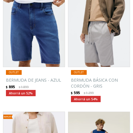
BERMUDA DE JEANS - AZUL
BERMUDA BÁSICA CON
CORDÓN - GRIS
895
$
1.899
$
595
52
$
1.299
$
54