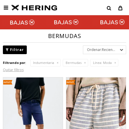

BERMUDAS
Recientes
Filtrando por:
Indumentaria
Bermudas
Línea:
Moda
Quitar filtros