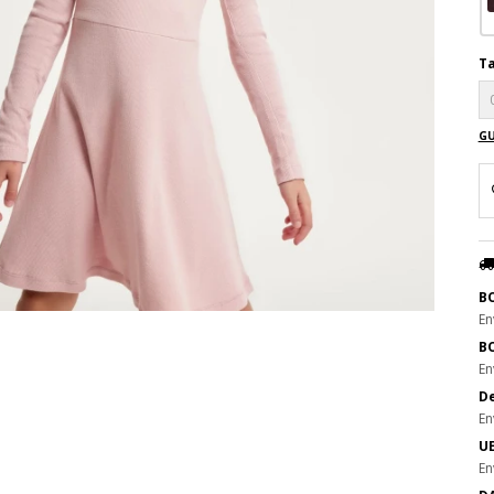
Ta
GU
B
En
B
En
De
En
UE
En