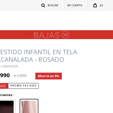
0
$
ESTIDO INFANTIL EN TELA
ACANALADA - ROSADO
5BJEKRQEN
990
1.099
$
9
PROMO 3X2 KIDS
riantes: