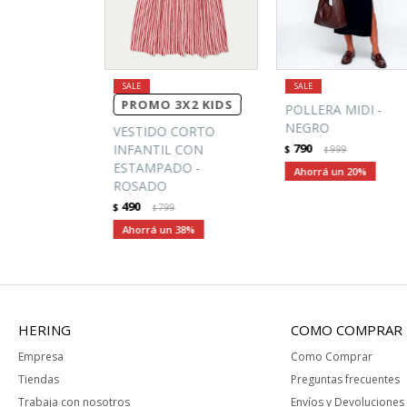
PROMO 3X2 KIDS
POLLERA MIDI -
NEGRO
VESTIDO CORTO
790
INFANTIL CON
$
999
$
ESTAMPADO -
20
ROSADO
490
$
799
$
38
HERING
COMO COMPRAR
Empresa
Como Comprar
Tiendas
Preguntas frecuentes
Trabaja con nosotros
Envíos y Devoluciones