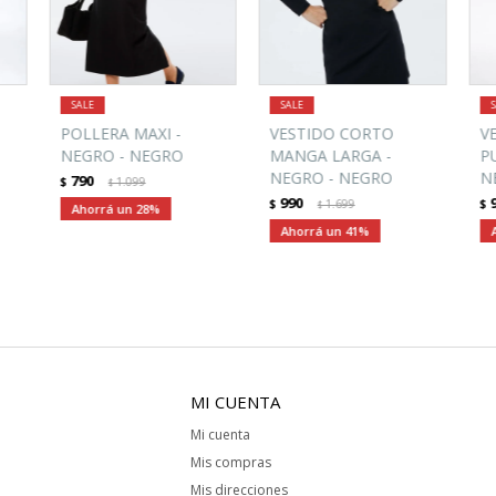
POLLERA MAXI -
VESTIDO CORTO
V
NEGRO - NEGRO
MANGA LARGA -
P
NEGRO - NEGRO
N
790
$
1.099
$
990
$
1.699
$
$
28
41
MI CUENTA
Mi cuenta
Mis compras
Mis direcciones