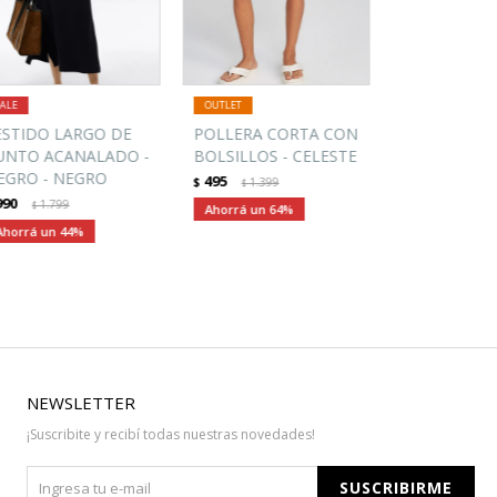
ESTIDO LARGO DE
POLLERA CORTA CON
UNTO ACANALADO -
BOLSILLOS - CELESTE
EGRO - NEGRO
495
$
1.399
$
990
1.799
$
64
44
NEWSLETTER
¡Suscribite y recibí todas nuestras novedades!
SUSCRIBIRME