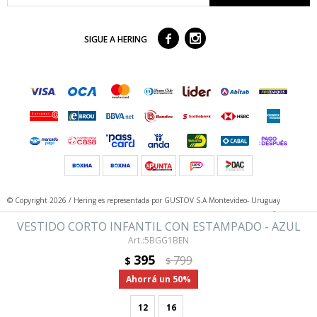



SIGUE A HERING
© Copyright 2026 / Hering
es representada por GUSTOV S.A Montevideo- Uruguay
VESTIDO CORTO INFANTIL CON ESTAMPADO - AZUL
5BGG1BEN
395
799
$
$
50
12
16
Fenicio