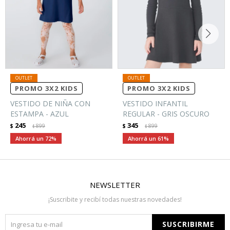
PROMO 3X2 KIDS
PROMO 3X2 KIDS
VESTIDO DE NIÑA CON
VESTIDO INFANTIL
ESTAMPA - AZUL
REGULAR - GRIS OSCURO
245
345
$
899
$
899
$
$
72
61
NEWSLETTER
¡Suscribite y recibí todas nuestras novedades!
SUSCRIBIRME