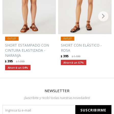
SHORT ESTAMPADO CON
SHORT CON ELÁSTICO -
CINTURA ELASTIZADA -
ROSA
NARANJA
395
$
1.199
$
395
$
1.099
$
67
64
NEWSLETTER
¡Suscribite y recibí todas nuestras novedades!
SUSCRIBIRME