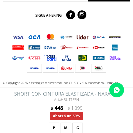



SIGUE A HERING
© Copyright 2026 / Hering
es representada por GUSTOV S.A Montevideo- Uruguay
SHORT CON CINTURA ELASTIZADA - NARANJA
HBUT1EEN
445
1.099
$
$
59
P
M
G
Fenicio