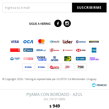
SUSCRIBIRME



SIGUE A HERING
© Copyright 2026 / Hering
es representada por GUSTOV S.A Montevideo- Uruguay
PIJAMA CON BORDADO - AZUL
761311BEN
949
$