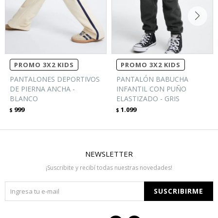
PROMO 3X2 KIDS
PROMO 3X2 KIDS
PANTALONES DEPORTIVOS
PANTALÓN BABUCHA
DE PIERNA ANCHA -
INFANTIL CON PUÑO
BLANCO
ELASTIZADO - GRIS
999
1.099
$
$
NEWSLETTER
¡Suscribite y recibí todas nuestras novedades!
SUSCRIBIRME