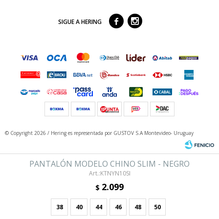



SIGUE A HERING
© Copyright 2026 / Hering
es representada por GUSTOV S.A Montevideo- Uruguay
PANTALÓN MODELO CHINO SLIM - NEGRO
KTNYN10SI
2.099
$
38
40
44
46
48
50
Fenicio